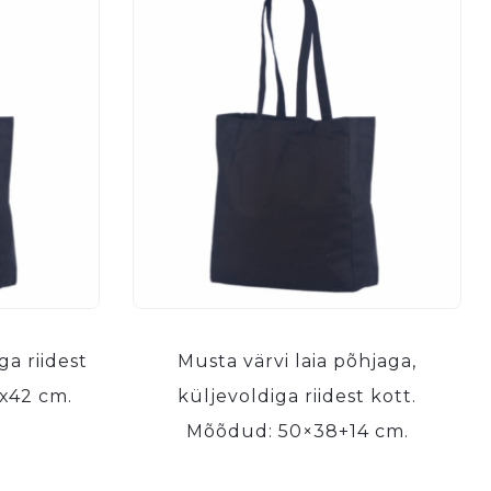
ga riidest
Musta värvi laia põhjaga,
x42 cm.
küljevoldiga riidest kott.
Mõõdud: 50×38+14 cm.