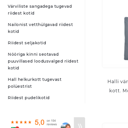
Värviliste sangadega tugevad
riidest kotid
Nailonist vetthülgavad riidest
kotid
Riidest seljakotid
Nööriga kinni seotavad
puuvillased loodusvalged riidest
kotid
Hall helkurkott tugevast
Halli vä
polüestrist
kott. 
Riidest pudelikotid