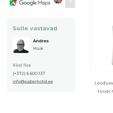
Sulle vastavad
Andres
Müük
Küsi lisa
(+372) 6 600 137
info@paberkotid.ee
Loodusv
tüüpi 