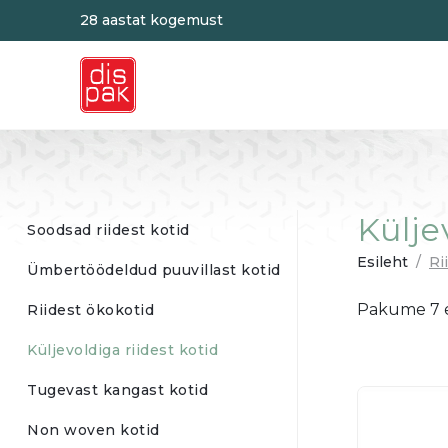
28 aastat kogemust
Külje
Soodsad riidest kotid
Esileht
/
Ri
Ümbertöödeldud puuvillast kotid
Pakume 7 er
Riidest ökokotid
Küljevoldiga riidest kotid
Tugevast kangast kotid
Non woven kotid