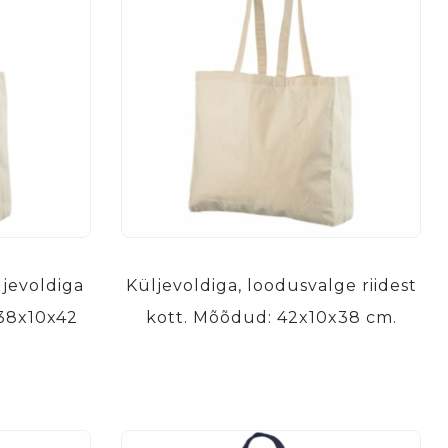
ljevoldiga
Küljevoldiga, loodusvalge riidest
 38x10x42
kott. Mõõdud: 42x10x38 cm.