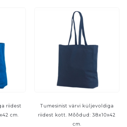
ga riidest
Tumesinist värvi küljevoldiga
x42 cm.
riidest kott. Mõõdud: 38x10x42
cm.