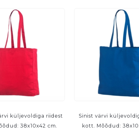
rvi küljevoldiga riidest
Sinist värvi küljevoldi
Mõõdud: 38x10x42 cm.
kott. Mõõdud: 38x10