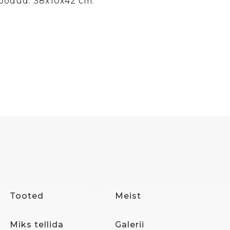
Mõõdud: 38x10x42 cm.
Tooted
Meist
Miks tellida
Galerii