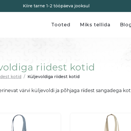
Kiire tarne 1-2 tööpäeva jooksul
Tooted
Miks tellida
Blog
voldiga riidest kotid
idest kotid
/
Küljevoldiga riidest kotid
inevat värvi küljevoldi ja põhjaga riidest sangadega kott