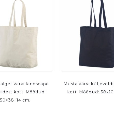
alget värvi landscape
Musta värvi küljevoldi
riidest kott. Mõõdud:
kott. Mõõdud: 38x10
50×38+14 cm.