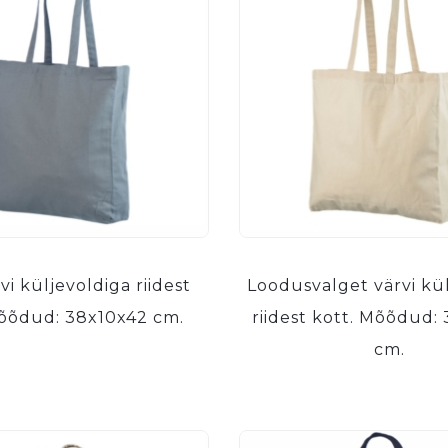
rvi küljevoldiga riidest
Loodusvalget värvi kü
Mõõdud: 38x10x42 cm.
riidest kott. Mõõdud:
cm.