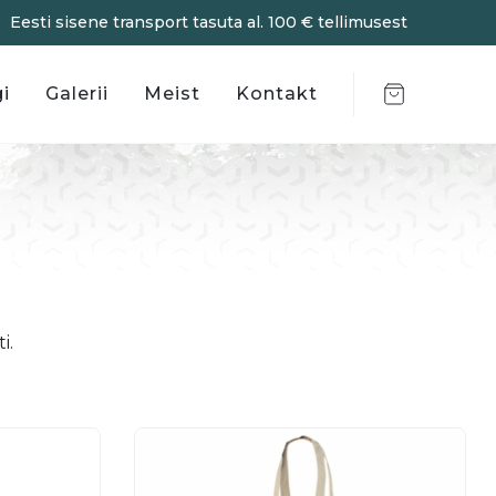
Eesti sisene transport tasuta al. 100 € tellimusest
Items in cart:
i
Galerii
Meist
Kontakt
i.