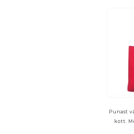
Punast vä
kott. 