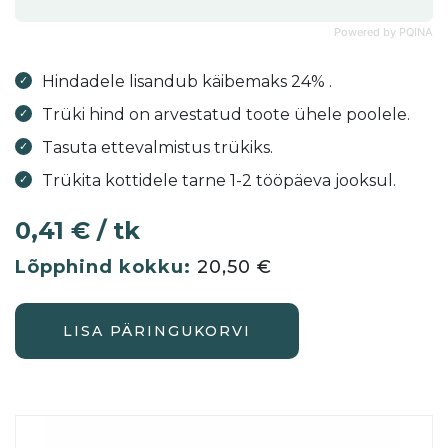
Powered by PQINA
Hindadele lisandub käibemaks 24% .
Trüki hind on arvestatud toote ühele poolele.
Tasuta ettevalmistus trükiks.
Trükita kottidele tarne 1-2 tööpäeva jooksul.
0,41 € / tk
20,50
€
LISA PÄRINGUKORVI