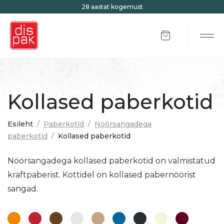
28 aastat kogemust
Items in cart: 0
Tog
Kollased paberkotid
Esileht
/
Paberkotid
/
Nöörsangadega
paberkotid
/
Kollased paberkotid
Nöörsangadega kollased paberkotid on valmistatud
kraftpaberist. Kottidel on kollased pabernöörist
sangad.