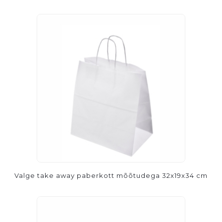
Valge take away paberkott mõõtudega 32x19x34 cm