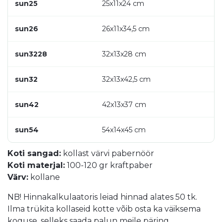
sun25
25x11x24 cm
sun26
26x11x34,5 cm
sun3228
32x13x28 cm
sun32
32x13x42,5 cm
sun42
42x13x37 cm
sun54
54x14x45 cm
Koti sangad:
kollast värvi pabernöör
Koti materjal:
100-120 gr kraftpaber
Värv:
kollane
NB! Hinnakalkulaatoris leiad hinnad alates 50 tk.
Ilma trükita kollaseid kotte võib osta ka väiksema
koguse, selleks saada palun meile päring