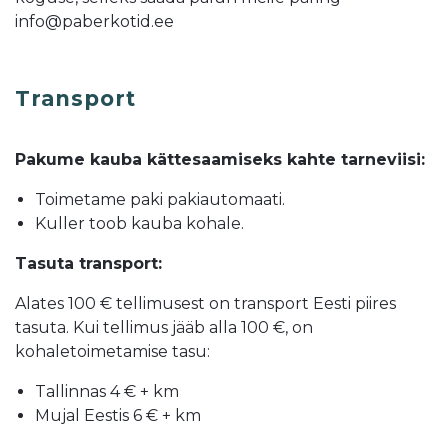
info@paberkotid.ee
Transport
Pakume kauba kättesaamiseks kahte tarneviisi:
Toimetame paki pakiautomaati.
Kuller toob kauba kohale.
Tasuta transport:
Alates 100 € tellimusest on transport Eesti piires
tasuta. Kui tellimus jääb alla 100 €, on
kohaletoimetamise tasu:
Tallinnas 4 € + km
Mujal Eestis 6 € + km