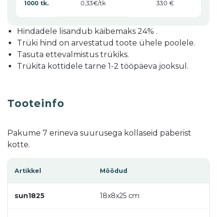
0,33
1000 tk.
330 €
Hindadele lisandub käibemaks 24% .
Trüki hind on arvestatud toote ühele poolele.
Tasuta ettevalmistus trükiks.
Trükita kottidele tarne 1-2 tööpäeva jooksul.
Tooteinfo
Pakume 7 erineva suurusega kollaseid paberist
kotte.
Artikkel
Mõõdud
sun1825
18x8x25 cm