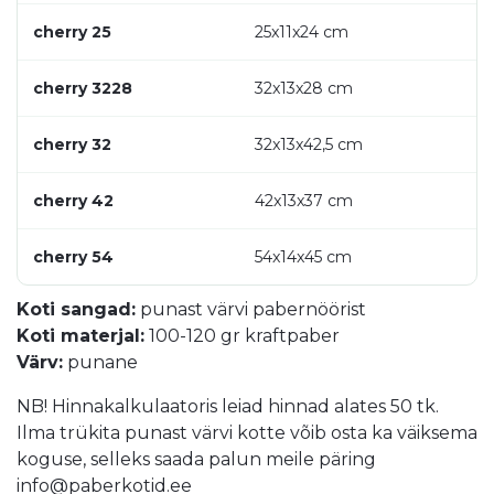
cherry 25
25x11x24 cm
cherry 3228
32x13x28 cm
cherry 32
32x13x42,5 cm
cherry 42
42x13x37 cm
cherry 54
54x14x45 cm
Koti sangad:
punast värvi pabernöörist
Koti materjal:
100-120 gr kraftpaber
Värv:
punane
NB! Hinnakalkulaatoris leiad hinnad alates 50 tk.
Ilma trükita punast värvi kotte võib osta ka väiksema
koguse, selleks saada palun meile päring
info@paberkotid.ee