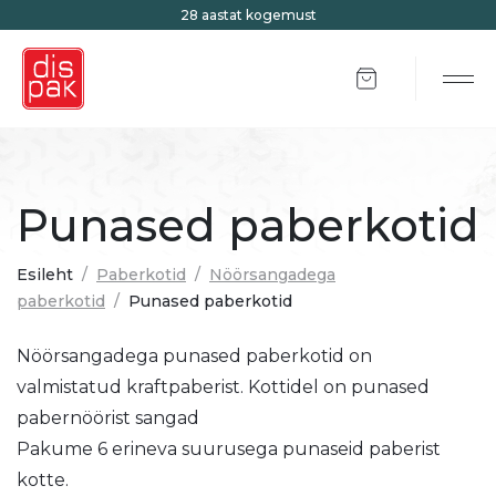
28 aastat kogemust
Items in cart: 0
Tog
Punased paberkotid
Esileht
/
Paberkotid
/
Nöörsangadega
paberkotid
/
Punased paberkotid
Nöörsangadega punased paberkotid on
valmistatud kraftpaberist. Kottidel on punased
pabernöörist sangad
Pakume 6 erineva suurusega punaseid paberist
kotte.