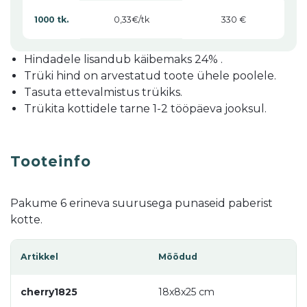
0,33
1000 tk.
330 €
Hindadele lisandub käibemaks 24% .
Trüki hind on arvestatud toote ühele poolele.
Tasuta ettevalmistus trükiks.
Trükita kottidele tarne 1-2 tööpäeva jooksul.
Tooteinfo
Pakume 6 erineva suurusega punaseid paberist
kotte.
Artikkel
Mõõdud
cherry1825
18x8x25 cm