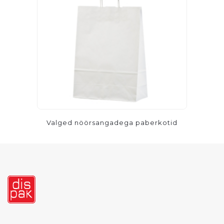
Valged nöörsangadega paberkotid