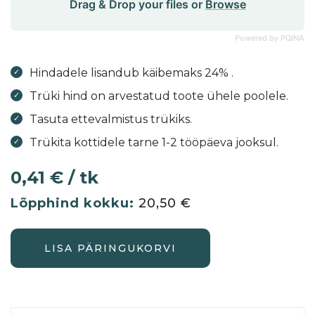
Drag & Drop your files or
Browse
Powered by PQINA
Hindadele lisandub käibemaks 24% .
Trüki hind on arvestatud toote ühele poolele.
Tasuta ettevalmistus trükiks.
Trükita kottidele tarne 1-2 tööpäeva jooksul.
0,41 € / tk
20,50
€
LISA PÄRINGUKORVI