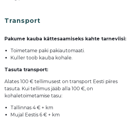
Transport
Pakume kauba kättesaamiseks kahte tarneviisi:
Toimetame paki pakiautomaati.
Kuller toob kauba kohale.
Tasuta transport:
Alates 100 € tellimusest on transport Eesti piires
tasuta. Kui tellimus jääb alla 100 €, on
kohaletoimetamise tasu:
Tallinnas 4 € + km
Mujal Eestis 6 € + km